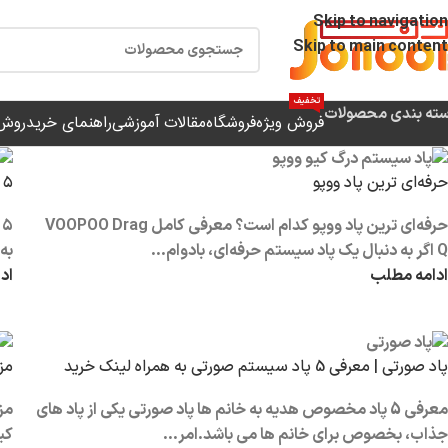
ارسال رایگان برای خرید بالای 3 تومن | ارس
Skip to navigation
Skip to main content
تخفیف
ته بندی محصولات
فروش ویژه
فروشگاه
مقالات آموزشی
راهنمای خرید
روش 
حرفه‌ای‌ ترین پاد ووپو
۵ تا از بهترین پاد سیستم‌های 2025 سری آرگاس ووپو
حرفه‌ای‌ ترین پاد ووپو کدام است؟ معرفی کامل VOOPOO Drag
Q اگر به دنبال یک پاد سیستم حرفه‌ای، بادوام...
به برر
ادامه مطلب
اد
پاد صورتی | معرفی 5 پاد سیستم صورتی به همراه لینک خرید
مز
معرفی 5 پاد مخصوص هدیه به خانم ها پاد صورتی یکی از پاد های
مز
جذاب، بخصوص برای خانم ها می باشد.امر...
کی