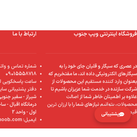
فروشگاه اینترنتی ویپ جنوب
ارتباط با ما
در عصری که سیگار و قلیان جای خود را به
شماره تماس و واتس
سیگارهای الکترونیکی داده اند، ما مفتخریم که
09015558718
بعنوان
وارد کننده مستقیم
این محصولات از
ساعت پاسخگویی از 9 صبح تا 8 
شرکت سازنده در خدمت شما عزیزان باشیم تا
دفتر پشتیبانی سای
علاوه بر اطمینان خاطر شما از
اصالت
شیراز - سفیر جنوبی
محصولات
، بتوانیم نیازهای شما را با
ارزان ترین
درمانگاه اقبال - س
قیمت
رفع کنیم.
اول - واحد 2
پشتیبانی
ایمیل:
info@vapejonoob.com