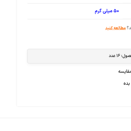
50 میلی گرم
د؟
مطالعه کنید
حصول:
16
عدد
قایسه
بده