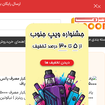
ارسال رایگان برای خرید بالای 3 تومن | ارس
تخفیف
ته بندی محصولات
فروش ویژه
فروشگاه
مقالات آموزشی
راهنمای خرید
روش 
پاد یکبار مصرف ایکس ریترنز
25000 پاف | نیکوتین 50 میلی
گرم
گرم