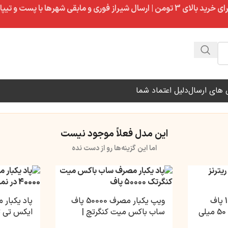
ال شیراز فوری و مابقی شهرها با پست و تیپاکس
های ارسال
دلیل اعتماد شما
این مدل فعلاً موجود نیست
اما این گزینه‌ها رو از دست نده
پاد یکبار مصرف 15000 پاف
ویپ یکبار مصرف 50000 پاف
پالس ریترنز | نیکوتین 50 میلی
ساب باکس میت کنگرتچ |
ایکس تی تس
نیکوتین 3.5 میلی گرم