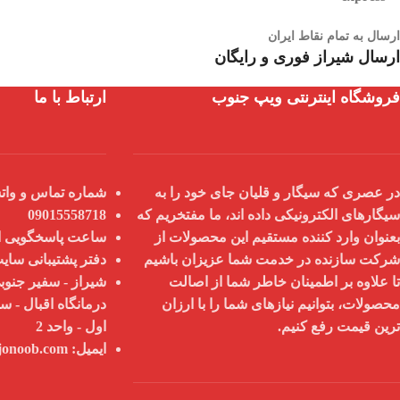
ارسال به تمام نقاط ایران
ارسال شیراز فوری و رایگان
فروشگاه اینترنتی ویپ جنوب
ارتباط با ما
در عصری که سیگار و قلیان جای خود را به
شماره تماس و واتس
سیگارهای الکترونیکی داده اند، ما مفتخریم که
09015558718
بعنوان
وارد کننده مستقیم
این محصولات از
ساعت پاسخگویی از 9 صبح تا 8
شرکت سازنده در خدمت شما عزیزان باشیم
دفتر پشتیبانی سای
تا علاوه بر اطمینان خاطر شما از
اصالت
شیراز - سفیر جنوبی
محصولات
، بتوانیم نیازهای شما را با
ارزان
درمانگاه اقبال - س
ترین قیمت
رفع کنیم.
اول - واحد 2
ایمیل:
info@vapejonoob.com