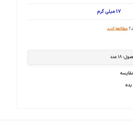
17 میلی گرم
د؟
مطالعه کنید
حصول:
18
عدد
قایسه
بده