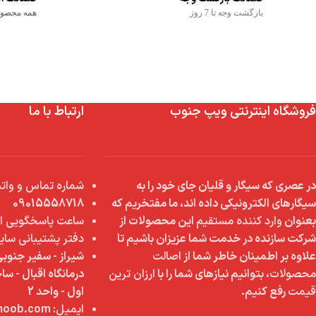
بازگشت وجه تا 7 روز
همه محصولا
فروشگاه اینترنتی ویپ جنوب
ارتباط با ما
در عصری که سیگار و قلیان جای خود را به
شماره تماس و واتس
سیگارهای الکترونیکی داده اند، ما مفتخریم که
09015558718
بعنوان
وارد کننده مستقیم
این محصولات از
ساعت پاسخگویی از 9 صبح تا 8 
شرکت سازنده در خدمت شما عزیزان باشیم تا
دفتر پشتیبانی سای
علاوه بر اطمینان خاطر شما از
اصالت
شیراز - سفیر جنوبی
محصولات
، بتوانیم نیازهای شما را با
ارزان ترین
درمانگاه اقبال - س
قیمت
رفع کنیم.
اول - واحد 2
ایمیل:
info@vapejonoob.com