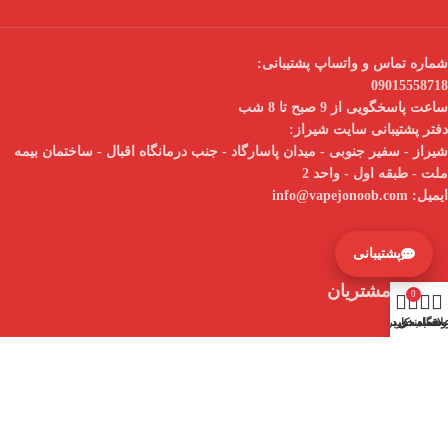
شماره تماس و واتساپ پشتیبانی:
09015558718
ساعت پاسخگویی از 9 صبح تا 8 شب
دفتر پشتیبانی سایت شیراز:
شیراز - سفیر جنوبی - میدان پاسارگاد - جنب درمانگاه اقبال - ساختمان بیمه
ملت - طبقه اول - واحد 2
ایمیل:
info@vapejonoob.com
پشتیبانی
خدمات مشتریان
0
وشگاه
لاقه مندی
سبد خرید
حساب کاربری من
حساب کاربری من
راهنمای ثبت سفارش
راهنمای خرید محصول