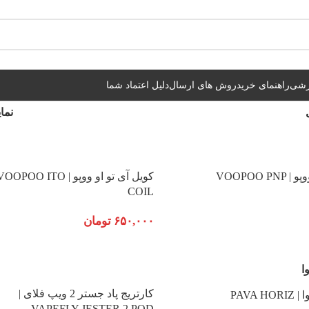
شیراز فوری و مابقی شهرها با پست و تیپاکس
زشی
راهنمای خرید
روش های ارسال
دلیل اعتماد شما
نما
کویل پی ان پی ووپو | VOOPOO PNP
کویل آی تو او ووپو | OOPOO ITO
COIL
۶۵۰,۰۰۰
تومان
کارتریج پاد جستر 2 ویپ فلای |
کارتریج هوریز پاوا | PAVA HORIZ
VAPEFLY JESTER 2 POD