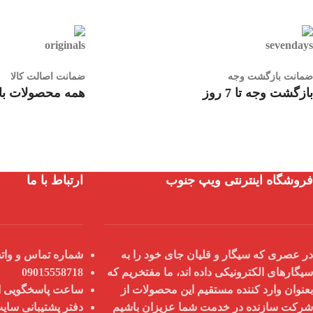
ضمانت بازگشت وجه
ضمانت اصالت کالا
بازگشت وجه تا 7 روز
همه محصولات با 
فروشگاه اینترنتی ویپ جنوب
ارتباط با ما
در عصری که سیگار و قلیان جای خود را به
شماره تماس و واتس
سیگارهای الکترونیکی داده اند، ما مفتخریم که
09015558718
بعنوان
وارد کننده مستقیم
این محصولات از
ساعت پاسخگویی از 9 صبح تا 8
شرکت سازنده در خدمت شما عزیزان باشیم
دفتر پشتیبانی سای