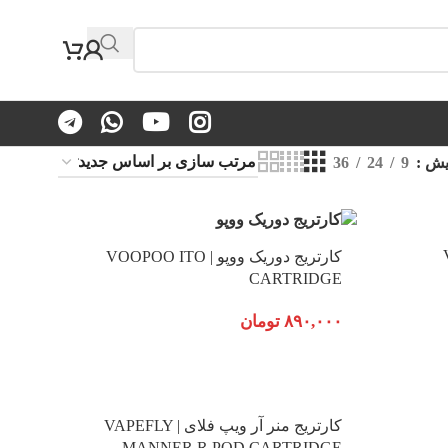
یش
9
24
36
V
کارتریج دوریک ووپو | VOOPOO ITO
CARTRIDGE
۸۹۰,۰۰۰
تومان
کارتریج منر آر ویپ فلای | VAPEFLY
MANNER R POD CARTRIDGE