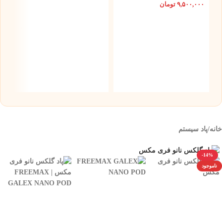
۹,۵۰۰,۰۰۰
تومان
D
W
۰
خانه
/
پاد سیستم
-14%
ناموجود