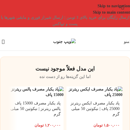
Skip to navigation
Skip to main content
ارسال رایگان برای خرید بالای 3 تومن | ارسال شیراز فوری و مابقی شهرها با
پست و تیپاکس
منو
این مدل فعلاً موجود نیست
اما این گزینه‌ها رو از دست نده
پاد یکبار مصرف ایکس ریترنز
پاد یکبار مصرف 15000 پاف
25000 پاف | نیکوتین 50 میلی
پالس ریترنز | نیکوتین 50 میلی
گرم
گرم
۱,۵۰۰,۰۰۰
تومان
۱,۲۰۰,۰۰۰
تومان