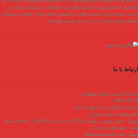
در عصری که سیگار و قلیان جای خود را به سیگارهای الکترونیکی داده اند، ما
مفتخریم که بعنوان
وارد کننده مستقیم
این محصولات از شرکت سازنده در
خدمت شما عزیزان باشیم تا علاوه بر اطمینان خاطر شما از
اصالت محصولات
،
بتوانیم نیازهای شما را با
ارزان ترین قیمت
رفع کنیم.
ارتباط با ما
شماره تماس و واتساپ پشتیبانی:
09015558718
ساعت پاسخگویی از 9 صبح تا 8 شب
دفتر پشتیبانی سایت شیراز:
شیراز - سفیر جنوبی - میدان پاسارگاد - جنب درمانگاه اقبال - ساختمان بیمه
ملت - طبقه اول - واحد 2
ایمیل:
info@vapejonoob.com