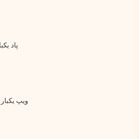
پاد یکبار مصرف 15000 پا
ویپ یکبار مصرف 50000 پاف ساب باکس 