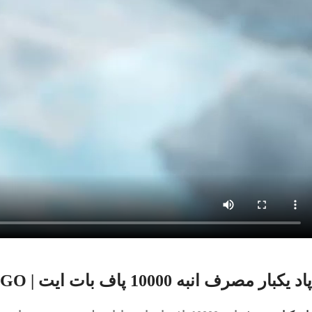
پاد یکبار مصرف انبه 10000 پاف بات ایت | BOT-IT 10000 PUFFS MANGO