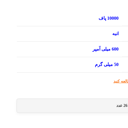
10000 پاف
انبه
600 میلی آمپر
50 میلی گرم
لعه کنید
26
عدد