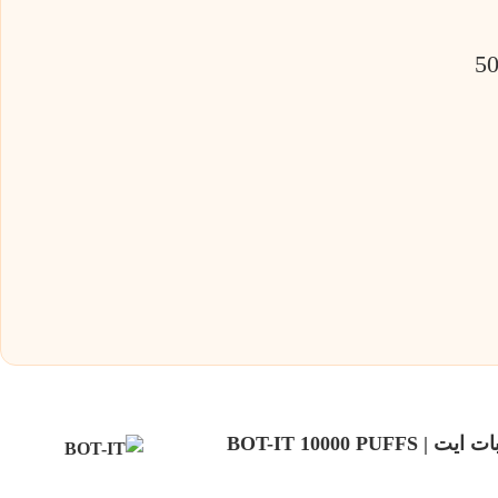
پاد یکبار مصرف انبه 10000 پاف بات ایت | BOT-IT 10000 PUFFS