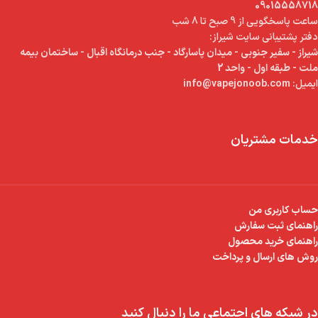
09015558718
ساعت پاسخگویی از 9 صبح تا 8 شب
دفتر پشتیبانی سایت شیراز:
شیراز - سفیر جنوبی - میدان پاسارگاد - جنب درمانگاه اقبال - ساختمان بیمه
ملت - طبقه اول - واحد 2
ایمیل:
info@vapejonoob.com
خدمات مشتریان
حساب کاربری من
راهنمای ثبت سفارش
راهنمای خرید محصول
روش های ارسال و پرداخت
در شبکه های اجتماعی ما را دنبال کنید