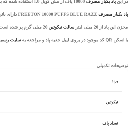
در این
پاد یکبار مصرف
10000 پاف
از مش کویل 1.0 استفاده شده که با هر بار کامگیری از دستگاه، همان طعم و کلود کام اول را احساس می کنید.
پاد یکبار مصرف
FREETON 10000 PUFFS BLUE RAZZ
دارای باتری 600 میلی آمپر قابل
مخزن این پاد از 20 میلی لیتر
سالت نیکوتین
20 میلی گرم
پر شده است.
با اسکن QR کد موجود در بروی لیبل جعبه پاد و مراجعه به
سایت رسمی 
توضیحات تکمیلی
برند
نیکوتین
تعداد پاف