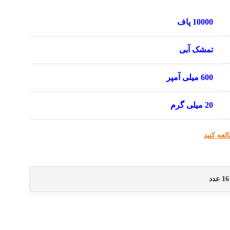
10000 پاف
تمشک آبی
600 میلی آمپر
20 میلی گرم
لعه کنید
16
عدد