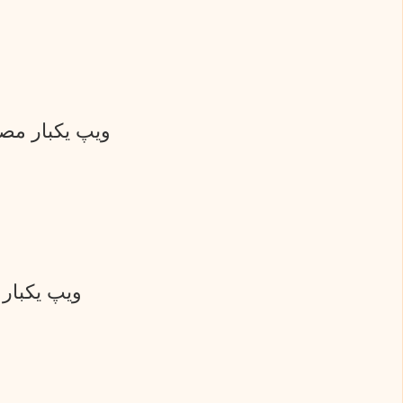
ویپ یکبار مصرف 50000 پاف ساب باکس میت کنگرتچ | نیک
ویپ یکبار مصرف 50000 پاف ساب باکس 