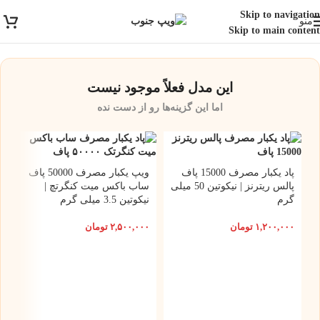
ارسال رایگان برای خرید بالای 3 تومن | ارسال شیراز فوری و مابقی شهرها با
Skip to navigation
منو
پست و تیپاکس
Skip to main content
این مدل فعلاً موجود نیست
اما این گزینه‌ها رو از دست نده
پاد یکبار مصرف 15000 پاف
ویپ یکبار مصرف 50000 پاف
پالس ریترنز | نیکوتین 50 میلی
ساب باکس میت کنگرتچ |
گرم
نیکوتین 3.5 میلی گرم
۱,۲۰۰,۰۰۰
تومان
۲,۵۰۰,۰۰۰
تومان
س
5 میلی گر