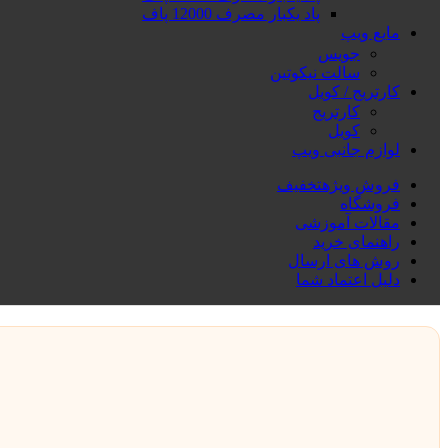
پاد یکبار مصرف 12000 پاف
مایع ویپ
جویس
سالت نیکوتین
کارتریج / کویل
کارتریج
کویل
لوازم جانبی ویپ
فروش ویژه
تخفیف
فروشگاه
مقالات آموزشی
راهنمای خرید
روش های ارسال
دلیل اعتماد شما