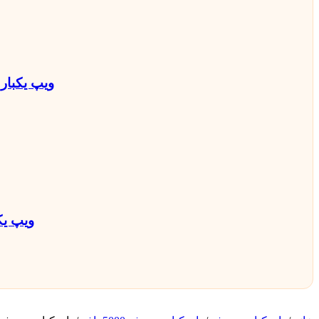
ویپ یکبار مصرف 50000 پاف ساب باکس می
ویپ یکبار مصرف 50000 