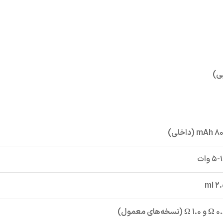
ی)
m (داخلی)
۵ وات
۲.۵
Ω (نسخه‌های معمول)