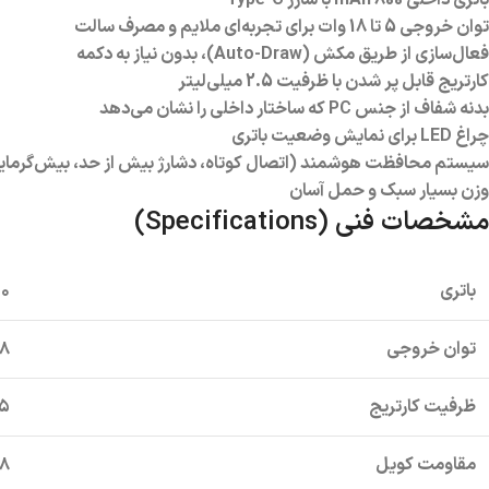
باتری داخلی 800 mAh با شارژ Type-C
توان خروجی 5 تا 18 وات برای تجربه‌ای ملایم و مصرف سالت
فعال‌سازی از طریق مکش (Auto-Draw)، بدون نیاز به دکمه
کارتریج قابل پر شدن با ظرفیت 2.5 میلی‌لیتر
بدنه شفاف از جنس PC که ساختار داخلی را نشان می‌دهد
چراغ LED برای نمایش وضعیت باتری
سیستم محافظت هوشمند (اتصال کوتاه، دشارژ بیش از حد، بیش‌گرمای
وزن بسیار سبک و حمل آسان
مشخصات فنی (Specifications)
باتری
۸۰۰ Ah
توان خروجی
-۱۸
ظرفیت کارتریج
 ml
مقاومت کویل
۰.۸ Ω و ۱.۰ 