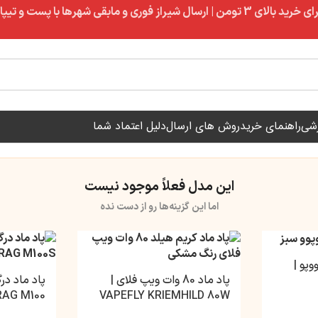
ال شیراز فوری و مابقی شهرها با پست و تیپاکس
زشی
راهنمای خرید
روش های ارسال
دلیل اعتماد شما
این مدل فعلاً موجود نیست
اما این گزینه‌ها رو از دست نده
 ماد درگ ایکس 3 ووپو |
پاد ماد 80 وات ویپ فلای |
AG M100
VAPEFLY KRIEMHILD 80W