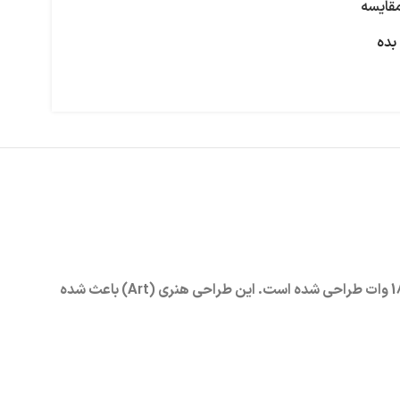
قایسه
بده
از برند Lost Vape یک دستگاه جمع‌وجور است که با بدنه شفاف PC، باتری داخلی 800 میلی‌ آمپر ساعتی و توان خروجی 5-18 وات طراحی شده است. این طراحی هنری (Art) باعث شده