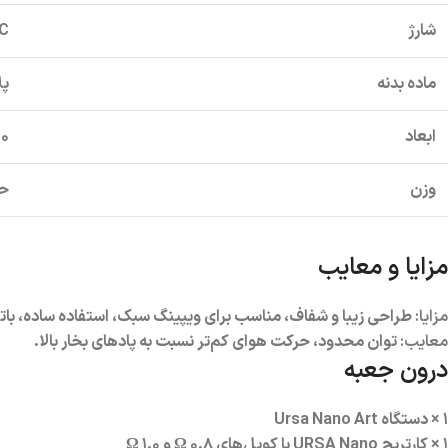
شارژ
C
ماده بدنه
پلا
ابعاد
۱۰۰ × ۲۴ ×
وزن
حدو
مزایا و معایب
مزایا:
طراحی زیبا و شفاف، مناسب برای ویپینگ سبک، استفاده ساده، باتر
معایب:
توان محدود، حرکت هوای کم‌تر نسبت به پادهای بخار بالا.
درون جعبه
۱ × دستگاه Ursa Nano Art
۱ × کارتریج URSA Nano با کویل‌های ۰.۸ Ω و ۱.۰ Ω