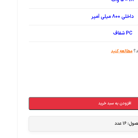
18 – 5 وات
داخلی 800 میلی آمپر
PC شفاف
د؟
مطالعه کنید
افزودن به سبد خرید
حصول:
16
عدد