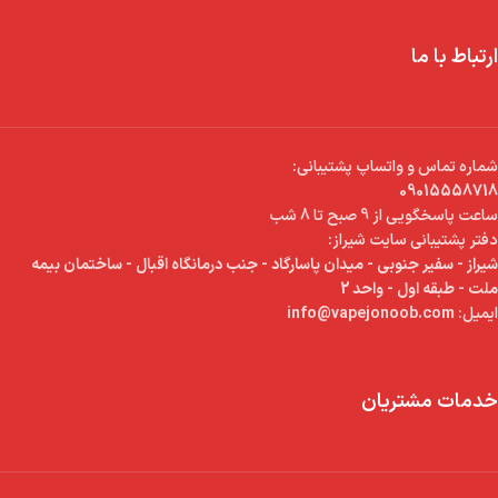
ارتباط با ما
شماره تماس و واتساپ پشتیبانی:
09015558718
ساعت پاسخگویی از 9 صبح تا 8 شب
دفتر پشتیبانی سایت شیراز:
شیراز - سفیر جنوبی - میدان پاسارگاد - جنب درمانگاه اقبال - ساختمان بیمه
ملت - طبقه اول - واحد 2
ایمیل:
info@vapejonoob.com
خدمات مشتریان