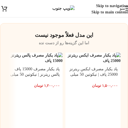
ارسال رایگان برای خرید بالای 3 تومن | ارسال شیراز فوری و مابقی شهرها با
Skip to navigation
منو
پست و تیپاکس
Skip to main content
این مدل فعلاً موجود نیست
اما این گزینه‌ها رو از دست نده
پاد یکبار مصرف ایکس ریترنز
پاد یکبار مصرف 15000 پاف
25000 پاف | نیکوتین 50 میلی
پالس ریترنز | نیکوتین 50 میلی
گرم
گرم
۱,۵۰۰,۰۰۰
تومان
۱,۲۰۰,۰۰۰
تومان
س
نیک