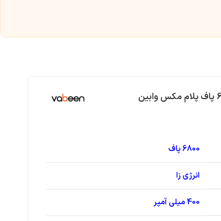
6800 پاف
انرژی زا
400 میلی آمپر