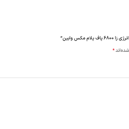
مکس وابین”
ده‌اند
*