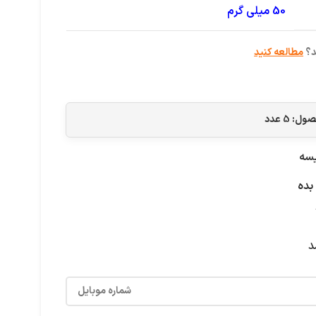
50 میلی گرم
د؟
مطالعه کنید
حصول:
5
عدد
یسه
بده
د