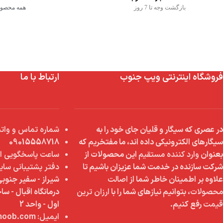
بازگشت وجه تا 7 روز
همه محصولا
فروشگاه اینترنتی ویپ جنوب
ارتباط با ما
در عصری که سیگار و قلیان جای خود را به
شماره تماس و واتس
سیگارهای الکترونیکی داده اند، ما مفتخریم که
09015558718
بعنوان
وارد کننده مستقیم
این محصولات از
ساعت پاسخگویی از 9 صبح تا 8 
شرکت سازنده در خدمت شما عزیزان باشیم تا
دفتر پشتیبانی سای
علاوه بر اطمینان خاطر شما از
اصالت
شیراز - سفیر جنوبی
محصولات
، بتوانیم نیازهای شما را با
ارزان ترین
درمانگاه اقبال - س
قیمت
رفع کنیم.
اول - واحد 2
ایمیل:
info@vapejonoob.com