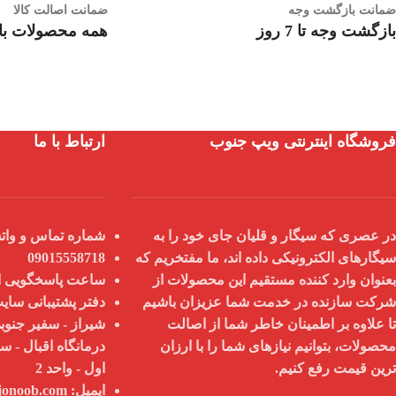
ضمانت بازگشت وجه
ضمانت اصالت کالا
بازگشت وجه تا 7 روز
همه محصولات با 
فروشگاه اینترنتی ویپ جنوب
ارتباط با ما
در عصری که سیگار و قلیان جای خود را به
شماره تماس و واتس
سیگارهای الکترونیکی داده اند، ما مفتخریم که
09015558718
بعنوان
وارد کننده مستقیم
این محصولات از
ساعت پاسخگویی از 9 صبح تا 8
شرکت سازنده در خدمت شما عزیزان باشیم
دفتر پشتیبانی سای
تا علاوه بر اطمینان خاطر شما از
اصالت
شیراز - سفیر جنوبی
محصولات
، بتوانیم نیازهای شما را با
ارزان
درمانگاه اقبال - س
ترین قیمت
رفع کنیم.
اول - واحد 2
ایمیل:
info@vapejonoob.com