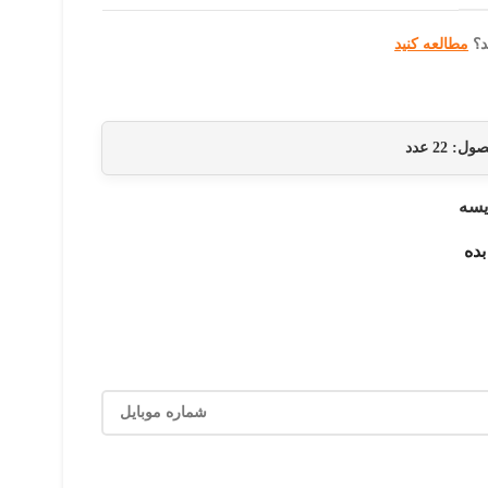
د؟
مطالعه کنید
حصول:
22
عدد
یسه
بده