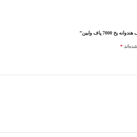
700 پاف وابین”
ده‌اند
*