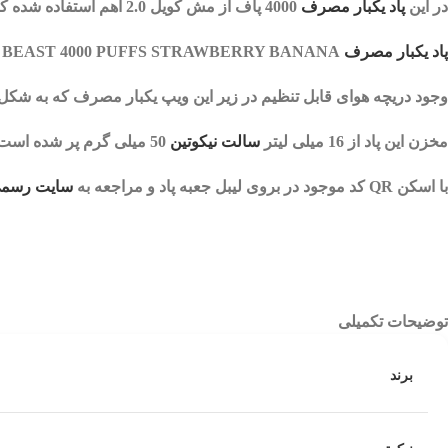
در این
پاد یکبار مصرف
4000 پاف
از مش کویل 2.0 اهم استفاده شده که با هر بار کامگیری از دستگاه، همان طعم و کلود کام اول را احساس می کنید.
پاد یکبار مصرف
AIRIS BEAST 4000 PUFFS STRAWBERRY BANANA
وجود دریچه هوای قابل تنظیم در زیر این ویپ یکبار مصرف که به شکل چ
مخزن این پاد از 16 میلی لیتر
سالت نیکوتین
50 میلی گرم
پر شده است.
با اسکن QR کد موجود در بروی لیبل جعبه پاد و مراجعه به
سایت رسمی 
توضیحات تکمیلی
برند