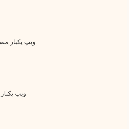
ویپ یکبار مصرف 50000 پاف ساب باکس میت کنگرتچ | نیک
ویپ یکبار مصرف 50000 پاف ساب باکس 