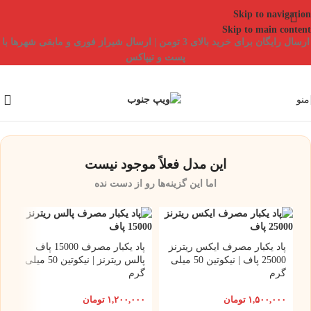
Skip to navigation
Skip to main content
ارسال رایگان برای خرید بالای 3 تومن | ارسال شیراز فوری و مابقی شهرها با
پست و تیپاکس
منو
این مدل فعلاً موجود نیست
اما این گزینه‌ها رو از دست نده
پاد یکبار مصرف ایکس ریترنز
پاد یکبار مصرف 15000 پاف
25000 پاف | نیکوتین 50 میلی
پالس ریترنز | نیکوتین 50 میلی
گرم
گرم
۱,۵۰۰,۰۰۰
تومان
۱,۲۰۰,۰۰۰
تومان