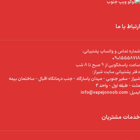
ارتباط با ما
شماره تماس و واتساپ پشتیبانی:
09015558718
ساعت پاسخگویی از 9 صبح تا 8 شب
دفتر پشتیبانی سایت شیراز:
شیراز - سفیر جنوبی - میدان پاسارگاد - جنب درمانگاه اقبال - ساختمان بیمه
ملت - طبقه اول - واحد 2
ایمیل:
info@vapejonoob.com
خدمات مشتریان