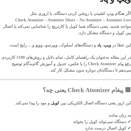
اگر هنگام ویپ کشیدن یا روشن کردن دستگاه، با اروری مثل
Check Atomizer – Atomizer Short – No Atomizer – Atomizer Low
مواجه شدید، یعنی دستگاه شما
کویل یا کارتریج را شناسایی نمی‌کند
یا
اتصال
بین کویل و دستگاه مشکل دارد
.
این خطا در
ویپ
،
پاد
و دستگاه‌های اسمُوک، ویپرسو، ووپو و… رایج است.
در این مقاله به‌عنوان یک راهنمای کامل،
تمام دلایل و روش‌های 100٪ کاربردی
رفع پیام Check Atomizer
را با عکس، جدول و آموزش گام‌به‌گام توضیح
می‌دهم تا دستگاه‌تان دوباره بدون مشکل کار کند.
🟦
پیغام Check Atomizer یعنی چه؟
این ارور یعنی دستگاه
اتصال الکتریکی بین
کویل
و مود
را پیدا نمی‌کند.
به زبان ساده:
✔ دستگاه نمی‌تواند کویل را بخواند
✔ کویل اتصال درست ندارد