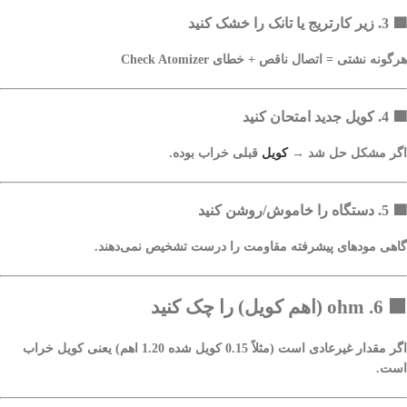
🟩
3. زیر کارتریج یا تانک را خشک کنید
هرگونه نشتی = اتصال ناقص + خطای Check Atomizer
🟩
4. کویل جدید امتحان کنید
اگر مشکل حل شد →
کویل
قبلی خراب بوده.
🟩
5. دستگاه را خاموش/روشن کنید
گاهی مودهای پیشرفته مقاومت را درست تشخیص نمی‌دهند.
🟩
6. ohm (اهم کویل) را چک کنید
اگر مقدار غیرعادی است (مثلاً 0.15 کویل شده 1.20 اهم) یعنی کویل خراب
است.