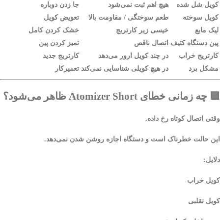
کویل شل شده
هیچ اهم ثبت نمی‌شود
جا زدن دوباره
کویل سوخته
طعم سوختگی / مقاومت بالا
تعویض کویل
لیک مایع
خیسی زیر کارتریج
خشک کردن کامل
پین دستگاه کثیف
اتصال ناقص
تمیز کردن پین
کارتریج خراب
در چند کویل ارور می‌دهد
کارتریج جدید
مشکل برد
در هیچ کویلی شناسایی نمی‌کند
تعمیرکار
🟦
چه زمانی خطای Atomizer Short ظاهر می‌شود؟
وقتی
اتصال کوتاه
رخ داده.
این حالت خطرناک است و دستگاه اجازه روشن شدن نمی‌دهد.
دلایل:
کویل خراب
کویل تقلبی