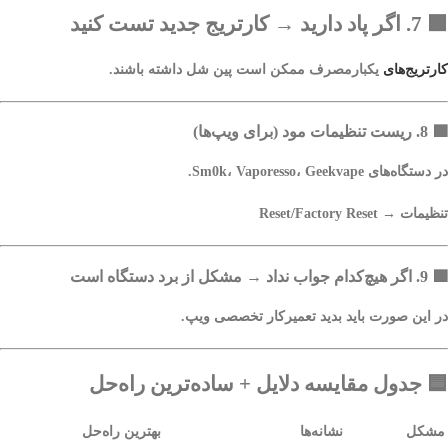
🟩
7. اگر پاد دارید → کارتریج جدید تست کنید
کارتریج‌های
یکبارمصرف ممکن است پین شل داشته باشند.
🟩
8. ریست تنظیمات مود (برای ویپ‌ها)
در دستگاه‌های Sm0k، Vaporesso، Geekvape.
تنظیمات → Reset/Factory Reset
🟩
9. اگر هیچ‌کدام جواب نداد → مشکل از برد دستگاه است
در این صورت باید بدید تعمیرکار تخصصی ویپ.
🟦
جدول مقایسه دلایل + ساده‌ترین راه‌حل
مشکل
نشانه‌ها
بهترین راه‌حل