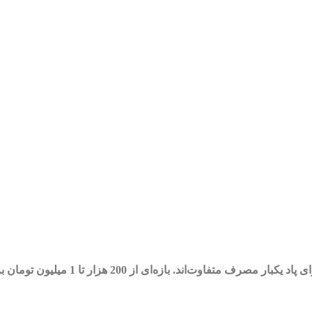
 هزار تا 1 میلیون تومان برای پادهای بین 600 تا 20000 پاف رایج است.