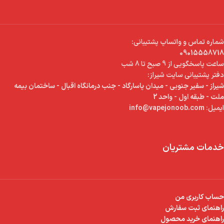
شماره تماس و واتساپ پشتیبانی:
09015558718
ساعت پاسخگویی از 9 صبح تا 8 شب
دفتر پشتیبانی سایت شیراز:
شیراز - سفیر جنوبی - میدان پاسارگاد - جنب درمانگاه اقبال - ساختمان بیمه
ملت - طبقه اول - واحد 2
ایمیل:
info@vapejonoob.com
خدمات مشتریان
حساب کاربری من
راهنمای ثبت سفارش
راهنمای خرید محصول