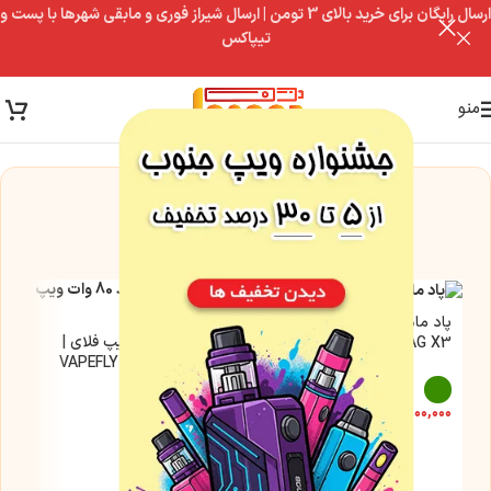
ارسال رایگان برای خرید بالای 3 تومن | ارسال شیراز فوری و مابقی شهرها با پست و
تیپاکس
منو
این مدل فعلاً موجود نیست
اما این گزینه‌ها رو از دست نده
پاد ماد درگ ایکس 3 ووپو |
پاد ماد 80 وات ویپ فلای |
VOOPOO DRAG X3
VAPEFLY KRIEMHILD 80W
۷,۳۰۰,۰۰۰
تومان
۷,۹۰۰,۰۰۰
تومان