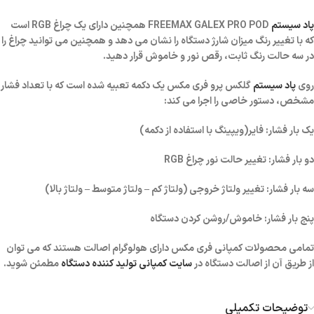
پاد سیستم
FREEMAX GALEX PRO POD همچنین دارای یک چراغ RGB است
که با تغییر رنگ میزان شارژ دستگاه را نشان می دهد و همچنین می توانید چراغ را
در سه حالت رنگ ثابت، رقص نور و خاموش قرار دهید.
روی
پاد سیستم
گلکس پرو فری مکس یک دکمه تعبیه شده است که با تعداد فشار
مشخص، دستور خاصی را اجرا می کند:
یک بار فشار: فایر(ویپینگ با استفاده از دکمه)
دو بار فشار: تغییر حالت نور چراغ RGB
سه بار فشار: تغییر ولتاژ خروجی (ولتاژ کم – ولتاژ متوسط – ولتاژ بالا)
پنج بار فشار: خاموش/روشن کردن دستگاه
تمامی محصولات کمپانی فری مکس دارای هولوگرام اصالت هستند که می توان
از طریق آن از اصالت دستگاه در
سایت کمپانی تولید کننده دستگاه
مطمئن شوید.
توضیحات تکمیلی