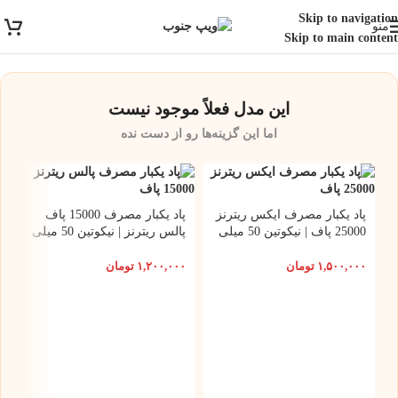
ارسال رایگان برای خرید بالای 3 تومن | ارسال شیراز فوری و مابقی شهرها با
Skip to navigation
منو
پست و تیپاکس
Skip to main content
این مدل فعلاً موجود نیست
اما این گزینه‌ها رو از دست نده
پاد یکبار مصرف ایکس ریترنز
پاد یکبار مصرف 15000 پاف
25000 پاف | نیکوتین 50 میلی
پالس ریترنز | نیکوتین 50 میلی
گرم
گرم
۱,۵۰۰,۰۰۰
تومان
۱,۲۰۰,۰۰۰
تومان
س
5 میلی گر