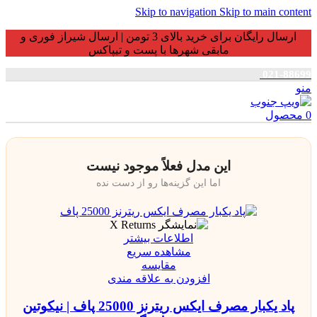
Skip to navigation
Skip to main content
ارسال رایگان برای خرید بالای 3 تومن | ارسال شیراز فوری و
مابقی شهرها با پست و تیپاکس
021-88699
منو
0
محصول
این مدل فعلاً موجود نیست
اما این گزینه‌ها رو از دست نده
اطلاعات بیشتر
مشاهده سریع
مقایسه
افزودن به علاقه مندی
پاد یکبار مصرف ایکس ریترنز 25000 پاف | نیکوتین