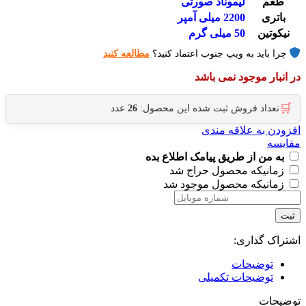
طعم
لیموناد صورتی
باتری
2200 میلی آمپر
نیکوتین
50 میلی گرم
چرا باید به ویپ جنوب اعتماد کنید؟
مطالعه کنید
در انبار موجود نمی باشد
🛒
تعداد فروش ثبت شده این محصول:
26
عدد
افزودن به علاقه مندی
مقایسه
به من از طریق پیامک اطلاع بده
زمانیکه محصول حراج شد
زمانیکه محصول موجود شد
ثبت
اشتراک گذاری:
توضیحات
توضیحات تکمیلی
توضیحات