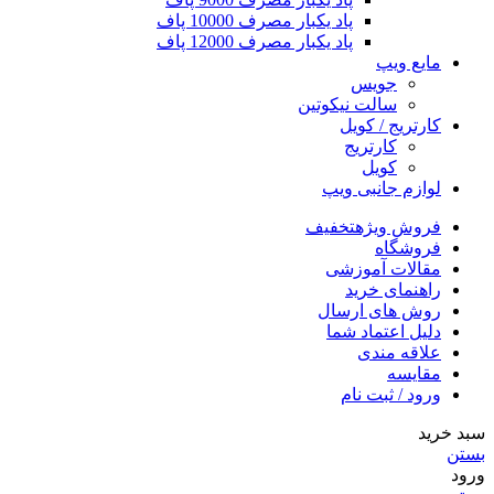
پاد یکبار مصرف 10000 پاف
پاد یکبار مصرف 12000 پاف
مایع ویپ
جویس
سالت نیکوتین
کارتریج / کویل
کارتریج
کویل
لوازم جانبی ویپ
فروش ویژه
تخفیف
فروشگاه
مقالات آموزشی
راهنمای خرید
روش های ارسال
دلیل اعتماد شما
علاقه مندی
مقایسه
ورود / ثبت نام
سبد خرید
بستن
ورود