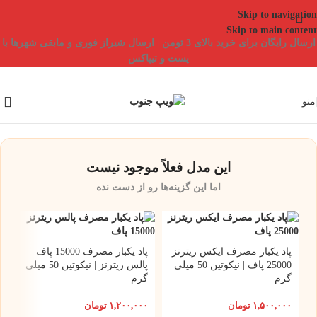
Skip to navigation
Skip to main content
ارسال رایگان برای خرید بالای 3 تومن | ارسال شیراز فوری و مابقی شهرها با
پست و تیپاکس
منو
این مدل فعلاً موجود نیست
اما این گزینه‌ها رو از دست نده
پاد یکبار مصرف ایکس ریترنز
پاد یکبار مصرف 15000 پاف
25000 پاف | نیکوتین 50 میلی
پالس ریترنز | نیکوتین 50 میلی
گرم
گرم
۱,۵۰۰,۰۰۰
تومان
۱,۲۰۰,۰۰۰
تومان