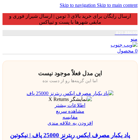
Skip to navigation
Skip to main content
ارسال رایگان برای خرید بالای 3 تومن | ارسال شیراز فوری و
مابقی شهرها با پست و تیپاکس
021-88699
منو
0
محصول
این مدل فعلاً موجود نیست
اما این گزینه‌ها رو از دست نده
اطلاعات بیشتر
مشاهده سریع
مقایسه
افزودن به علاقه مندی
پاد یکبار مصرف ایکس ریترنز 25000 پاف | نیکوتین