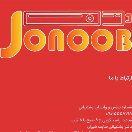
ارتباط با ما
شماره تماس و واتساپ پشتیبانی:
09015558718
ساعت پاسخگویی از 9 صبح تا 8 شب
دفتر پشتیبانی سایت شیراز: