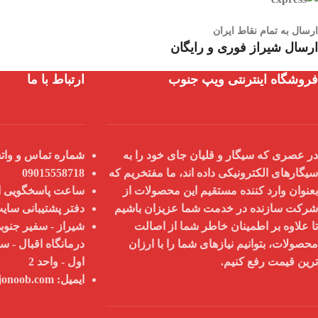
ارسال به تمام نقاط ایران
ارسال شیراز فوری و رایگان
فروشگاه اینترنتی ویپ جنوب
ارتباط با ما
در عصری که سیگار و قلیان جای خود را به
شماره تماس و واتس
سیگارهای الکترونیکی داده اند، ما مفتخریم که
09015558718
بعنوان
وارد کننده مستقیم
این محصولات از
ساعت پاسخگویی از 9 صبح تا 8
شرکت سازنده در خدمت شما عزیزان باشیم
دفتر پشتیبانی سای
تا علاوه بر اطمینان خاطر شما از
اصالت
شیراز - سفیر جنوبی
محصولات
، بتوانیم نیازهای شما را با
ارزان
درمانگاه اقبال - س
ترین قیمت
رفع کنیم.
اول - واحد 2
ایمیل:
info@vapejonoob.com