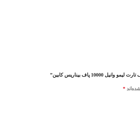
10 پاف بیناریس کابین”
ده‌اند
*