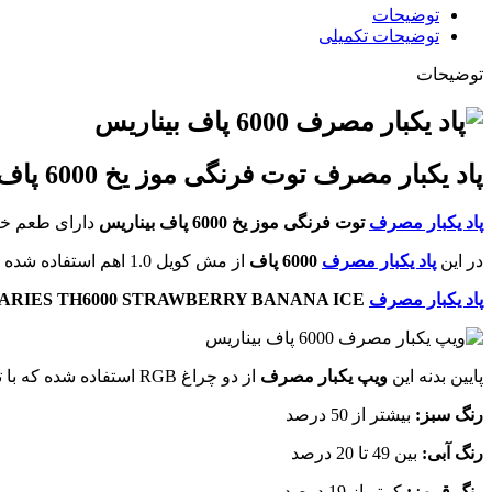
توضیحات
توضیحات تکمیلی
توضیحات
پاد یکبار مصرف توت فرنگی موز یخ 6000 پاف بیناریس|
پاد یکبار مصرف
توت فرنگی موز یخ 6000 پاف بیناریس
دارای طعم خن
در این
پاد یکبار مصرف
6000 پاف
از مش کویل 1.0 اهم استفاده شده که با هر بار کامگیری از دستگاه، همان طعم و کلود کام اول را احساس می کنید.
پاد یکبار مصرف
ARIES TH6000 STRAWBERRY BANANA ICE
پایین بدنه این
ویپ یکبار مصرف
از دو چراغ RGB استفاده شده که با تغییر رنگ میزان شارژ باتری و میزان جویس دستگاه را نشان می دهد:
رنگ سبز:
بیشتر از 50 درصد
رنگ آبی:
بین 49 تا 20 درصد
رنگ قرمز:
کمتر از 19 درصد