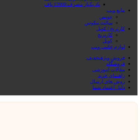
پاد یکبار مصرف 12000 پاف
مایع ویپ
جویس
سالت نیکوتین
کارتریج / کویل
کارتریج
کویل
لوازم جانبی ویپ
فروش ویژه
تخفیف
فروشگاه
مقالات آموزشی
راهنمای خرید
روش های ارسال
دلیل اعتماد شما