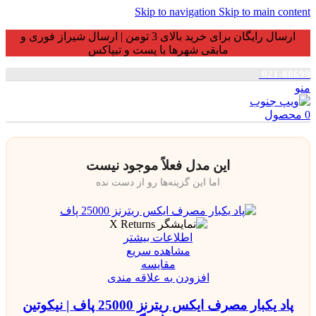
Skip to navigation
Skip to main content
ارسال رایگان برای خرید بالای 3 تومن | ارسال شیراز فوری و
مابقی شهرها با پست و تیپاکس
021-88699
منو
0
محصول
این مدل فعلاً موجود نیست
اما این گزینه‌ها رو از دست نده
اطلاعات بیشتر
مشاهده سریع
مقایسه
افزودن به علاقه مندی
پاد یکبار مصرف ایکس ریترنز 25000 پاف | نیکوتین