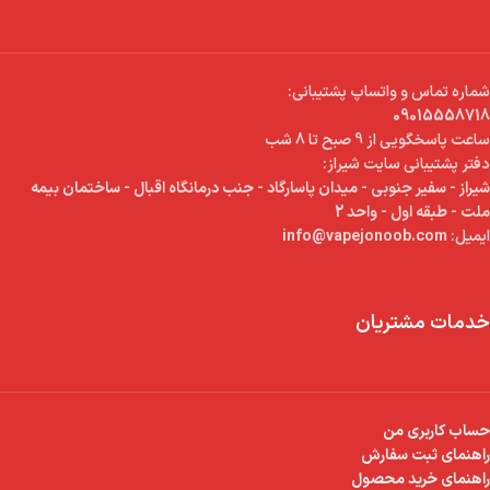
شماره تماس و واتساپ پشتیبانی:
09015558718
ساعت پاسخگویی از 9 صبح تا 8 شب
دفتر پشتیبانی سایت شیراز:
شیراز - سفیر جنوبی - میدان پاسارگاد - جنب درمانگاه اقبال - ساختمان بیمه
ملت - طبقه اول - واحد 2
ایمیل:
info@vapejonoob.com
خدمات مشتریان
حساب کاربری من
راهنمای ثبت سفارش
راهنمای خرید محصول