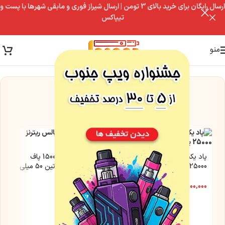
ارسال رایگان برای خرید بالای 3 تومن | ارسال شیراز فوری و مابقی شهرها با پست و
تیپاکس
منو
این مدل فعلاً موجود نیست
اما این گزینه‌ها رو از دست نده
پاد یکبار مصرف ایکس ریترنز
پاد یکبار مصرف 15000 پاف
25000 پاف | نیکوتین 50 میلی
پالس ریترنز | نیکوتین 50 میلی
گرم
گرم
۱,۵۰۰,۰۰۰
تومان
۱,۲۰۰,۰۰۰
تومان