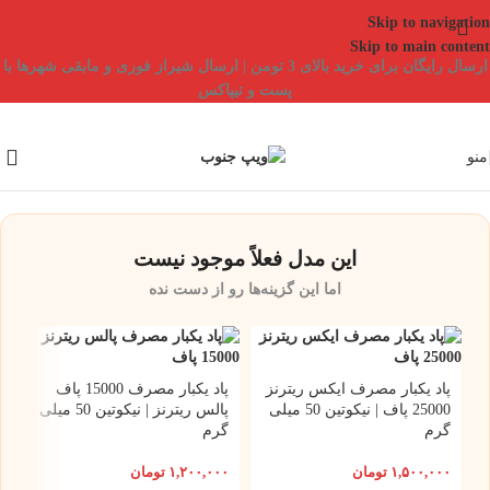
Skip to navigation
Skip to main content
ارسال رایگان برای خرید بالای 3 تومن | ارسال شیراز فوری و مابقی شهرها با
پست و تیپاکس
منو
این مدل فعلاً موجود نیست
اما این گزینه‌ها رو از دست نده
پاد یکبار مصرف ایکس ریترنز
پاد یکبار مصرف 15000 پاف
25000 پاف | نیکوتین 50 میلی
پالس ریترنز | نیکوتین 50 میلی
گرم
گرم
۱,۵۰۰,۰۰۰
تومان
۱,۲۰۰,۰۰۰
تومان