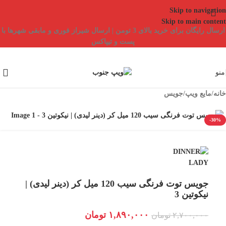
Skip to navigation
Skip to main content
ارسال رایگان برای خرید بالای 3 تومن | ارسال شیراز فوری و مابقی شهرها با
پست و تیپاکس
منو
خانه
/
مایع ویپ
/
جویس
-30%
جویس توت فرنگی سیب 120 میل کر (دینر لیدی) |
نیکوتین 3
۱,۸۹۰,۰۰۰
تومان
۲,۷۰۰,۰۰۰
تومان