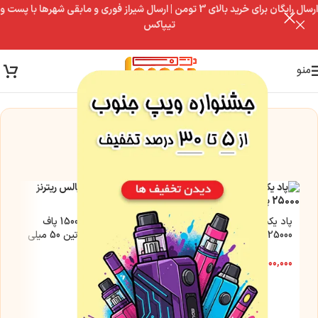
ارسال رایگان برای خرید بالای 3 تومن | ارسال شیراز فوری و مابقی شهرها با پست و
تیپاکس
منو
این مدل فعلاً موجود نیست
اما این گزینه‌ها رو از دست نده
پاد یکبار مصرف ایکس ریترنز
پاد یکبار مصرف 15000 پاف
25000 پاف | نیکوتین 50 میلی
پالس ریترنز | نیکوتین 50 میلی
گرم
گرم
۱,۵۰۰,۰۰۰
تومان
۱,۲۰۰,۰۰۰
تومان