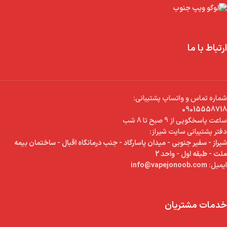
ارتباط با ما
شماره تماس و واتساپ پشتیبانی:
09015558718
ساعت پاسخگویی از 9 صبح تا 8 شب
دفتر پشتیبانی سایت شیراز:
شیراز - سفیر جنوبی - میدان پاسارگاد - جنب درمانگاه اقبال - ساختمان بیمه
ملت - طبقه اول - واحد 2
ایمیل:
info@vapejonoob.com
خدمات مشتریان