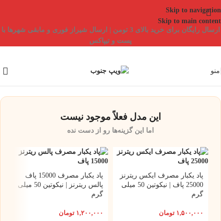
Skip to navigation
Skip to main content
ارسال رایگان برای خرید بالای 3 تومن | ارسال شیراز فوری و مابقی شهرها با
پست و تیپاکس
منو
این مدل فعلاً موجود نیست
اما این گزینه‌ها رو از دست نده
پاد یکبار مصرف ایکس ریترنز
پاد یکبار مصرف 15000 پاف
25000 پاف | نیکوتین 50 میلی
پالس ریترنز | نیکوتین 50 میلی
گرم
گرم
۱,۵۰۰,۰۰۰
تومان
۱,۲۰۰,۰۰۰
تومان