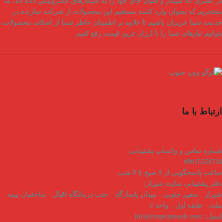
در عصری که سیگار و قلیان جای خود را به سیگارهای الکترونیکی داده اند، ما
مفتخریم که بعنوان
وارد کننده مستقیم
این محصولات از شرکت سازنده در
خدمت شما عزیزان باشیم تا علاوه بر اطمینان خاطر شما از
اصالت محصولات
،
بتوانیم نیازهای شما را با
ارزان ترین قیمت
رفع کنیم.
ارتباط با ما
شماره تماس و واتساپ پشتیبانی:
09015558718
ساعت پاسخگویی از 9 صبح تا 8 شب
دفتر پشتیبانی سایت شیراز:
شیراز - سفیر جنوبی - میدان پاسارگاد - جنب درمانگاه اقبال - ساختمان بیمه
ملت - طبقه اول - واحد 2
ایمیل:
info@vapejonoob.com