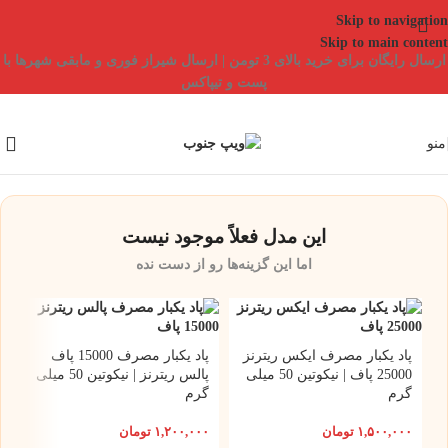
Skip to navigation
Skip to main content
ارسال رایگان برای خرید بالای 3 تومن | ارسال شیراز فوری و مابقی شهرها با
پست و تیپاکس
منو
این مدل فعلاً موجود نیست
اما این گزینه‌ها رو از دست نده
پاد یکبار مصرف ایکس ریترنز
پاد یکبار مصرف 15000 پاف
25000 پاف | نیکوتین 50 میلی
پالس ریترنز | نیکوتین 50 میلی
گرم
گرم
۱,۵۰۰,۰۰۰
تومان
۱,۲۰۰,۰۰۰
تومان