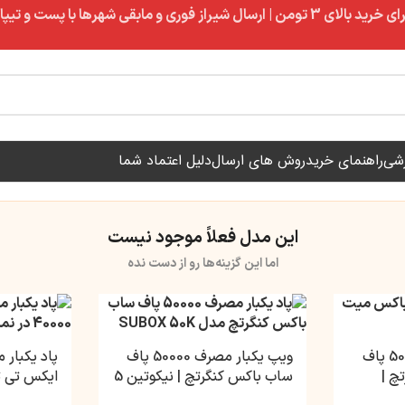
ال شیراز فوری و مابقی شهرها با پست و تیپاکس
زشی
راهنمای خرید
روش های ارسال
دلیل اعتماد شما
این مدل فعلاً موجود نیست
اما این گزینه‌ها رو از دست نده
ویپ یکبار مصرف 50000 پاف
ویپ یکبار مصرف 50000 پاف
چ |
ساب باکس کنگرتچ | نیکوتین 5
ایکس تی تس
میلی گرم