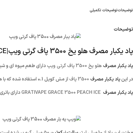
توضیحات
توضیحات تکمیلی
توضیحات
پاد یکبار مصرف هلو یخ 3500 پاف گرتی ویپ|
CE
پاد یکبار مصرف
هلو یخ 3500 پاف گرتی ویپ
دارای طعم میوه ای و شی
در این
پاد یکبار مصرف
3500 پاف
از مش کویل 0.1 استفاده شده که با هر بار کامگیری از دستگاه، همان طعم و کلود کام اول را احساس می کنید.
پاد یکبار مصرف
GRATIVAPE GRACE 3500 PEACH ICE
دارای باتری 550 میلی آمپر قابل شارژ اس
مخزن این پاد از 10 میلی لیتر
سالت نیکوتین
50 میلی گرم
پر شده است.