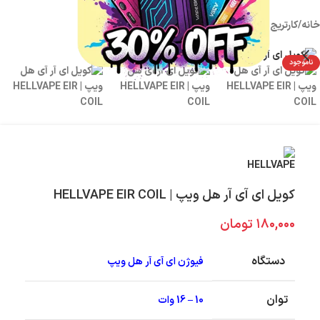
خانه
/
کارتریج / کویل
/
کویل
ناموجود
کویل ای آی آر هل ویپ | HELLVAPE EIR COIL
۱۸۰,۰۰۰
تومان
دستگاه
فیوژن ای آی آر هل ویپ
توان
10 – 16 وات