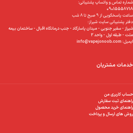
شماره تماس و واتساپ پشتیبانی:
09015558718
ساعت پاسخگویی از 9 صبح تا 8 شب
دفتر پشتیبانی سایت شیراز:
شیراز - سفیر جنوبی - میدان پاسارگاد - جنب درمانگاه اقبال - ساختمان بیمه
ملت - طبقه اول - واحد 2
ایمیل:
info@vapejonoob.com
خدمات مشتریان
حساب کاربری من
راهنمای ثبت سفارش
راهنمای خرید محصول
روش های ارسال و پرداخت