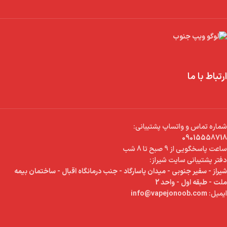
ارتباط با ما
شماره تماس و واتساپ پشتیبانی:
09015558718
ساعت پاسخگویی از 9 صبح تا 8 شب
دفتر پشتیبانی سایت شیراز:
شیراز - سفیر جنوبی - میدان پاسارگاد - جنب درمانگاه اقبال - ساختمان بیمه
ملت - طبقه اول - واحد 2
ایمیل:
info@vapejonoob.com