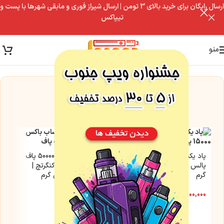
ارسال رایگان برای خرید بالای 3 تومن | ارسال شیراز فوری و مابقی شهرها با پست و
تیپاکس
منو
این مدل فعلاً موجود نیست
اما این گزینه‌ها رو از دست نده
پاد یکبار مصرف 15000 پاف
ویپ یکبار مصرف 50000 پاف
پالس ریترنز | نیکوتین 50 میلی
ساب باکس میت کنگرتچ |
گرم
نیکوتین 3.5 میلی گرم
۱,۲۰۰,۰۰۰
تومان
۲,۵۰۰,۰۰۰
تومان