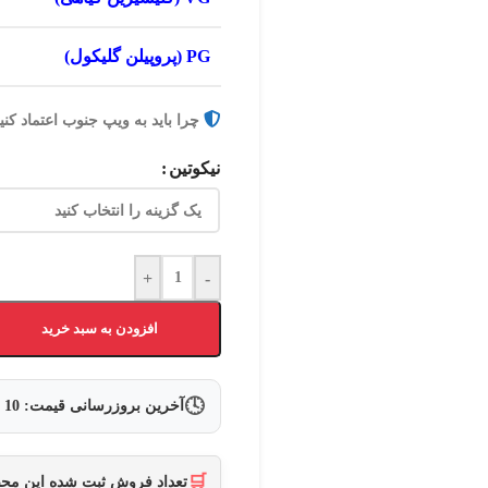
PG (پروپیلن گلیکول)
چرا باید به ویپ جنوب اعتماد کنی
نیکوتین
+
-
افزودن به سبد خرید
🕓
آخرین بروزرسانی قیمت:
10 مرداد 1405
🛒
تعداد فروش ثبت شده این م