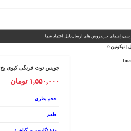
شیراز فوری و مابقی شهرها با پست و تیپاکس
زشی
راهنمای خرید
روش های ارسال
دلیل اعتماد شما
جویس توت فرنگی کیوی یخ بی ال وی کی 
۱,۵۵۰,۰۰۰
تومان
حجم بطری
طعم
VG (گلیسیرین گیاهی)