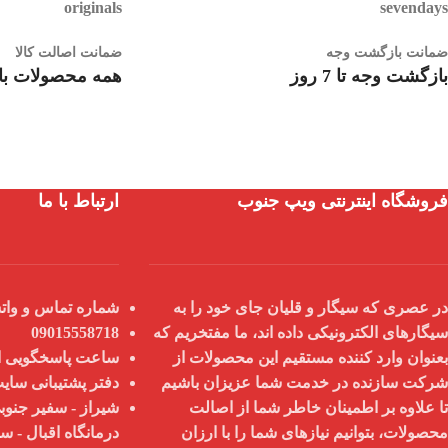
ضمانت بازگشت وجه
ضمانت اصالت کالا
بازگشت وجه تا 7 روز
همه محصولات با 
فروشگاه اینترنتی ویپ جنوب
ارتباط با ما
در عصری که سیگار و قلیان جای خود را به
شماره تماس و واتس
سیگارهای الکترونیکی داده اند، ما مفتخریم که
09015558718
بعنوان
وارد کننده مستقیم
این محصولات از
ساعت پاسخگویی از 9 صبح تا 8
شرکت سازنده در خدمت شما عزیزان باشیم
دفتر پشتیبانی سای
تا علاوه بر اطمینان خاطر شما از
اصالت
شیراز - سفیر جنوبی
محصولات
، بتوانیم نیازهای شما را با
ارزان
درمانگاه اقبال - س