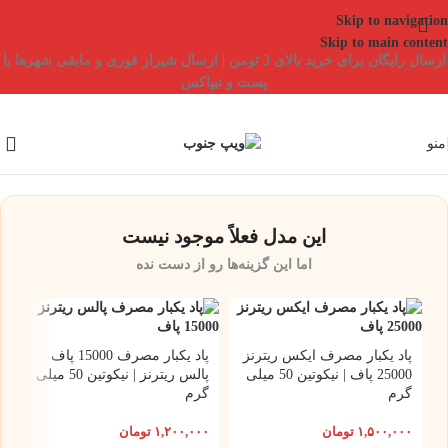
Skip to navigation
Skip to main content
ارسال رایگان برای خرید بالای 3 تومن | ارسال شیراز فوری و مابقی شهرها با
پست و تیپاکس
منو
این مدل فعلاً موجود نیست
اما این گزینه‌ها رو از دست نده
پاد یکبار مصرف ایکس ریترنز
پاد یکبار مصرف 15000 پاف
25000 پاف | نیکوتین 50 میلی
پالس ریترنز | نیکوتین 50 میلی
گرم
گرم
۱,۵۰۰,۰۰۰
تومان
۱,۲۰۰,۰۰۰
تومان