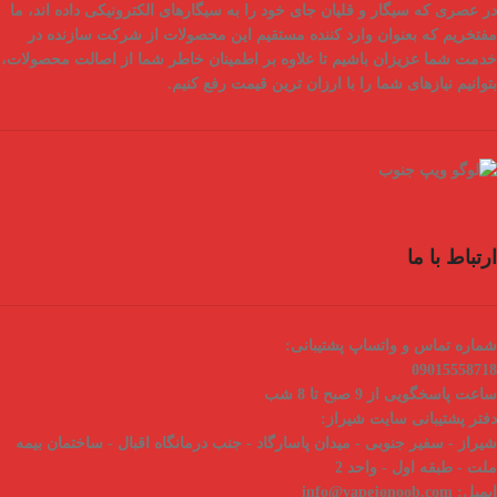
در عصری که سیگار و قلیان جای خود را به سیگارهای الکترونیکی داده اند، ما
مفتخریم که بعنوان
وارد کننده مستقیم
این محصولات از شرکت سازنده در
خدمت شما عزیزان باشیم تا علاوه بر اطمینان خاطر شما از
اصالت محصولات
،
بتوانیم نیازهای شما را با
ارزان ترین قیمت
رفع کنیم.
ارتباط با ما
شماره تماس و واتساپ پشتیبانی:
09015558718
ساعت پاسخگویی از 9 صبح تا 8 شب
دفتر پشتیبانی سایت شیراز:
شیراز - سفیر جنوبی - میدان پاسارگاد - جنب درمانگاه اقبال - ساختمان بیمه
ملت - طبقه اول - واحد 2
ایمیل:
info@vapejonoob.com