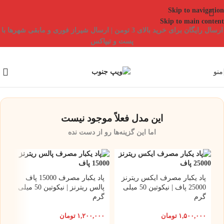
Skip to navigation
Skip to main content
ارسال رایگان برای خرید بالای 3 تومن | ارسال شیراز فوری و مابقی شهرها با
پست و تیپاکس
منو
این مدل فعلاً موجود نیست
اما این گزینه‌ها رو از دست نده
پاد یکبار مصرف ایکس ریترنز
پاد یکبار مصرف 15000 پاف
25000 پاف | نیکوتین 50 میلی
پالس ریترنز | نیکوتین 50 میلی
گرم
گرم
۱,۵۰۰,۰۰۰
تومان
۱,۲۰۰,۰۰۰
تومان