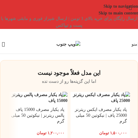
Skip to navigation
Skip to main content
ارسال رایگان برای خرید بالای 3 تومن | ارسال شیراز فوری و مابقی شهرها با
پست و تیپاکس
منو
این مدل فعلاً موجود نیست
اما این گزینه‌ها رو از دست نده
پاد یکبار مصرف ایکس ریترنز
پاد یکبار مصرف 15000 پاف
25000 پاف | نیکوتین 50 میلی
پالس ریترنز | نیکوتین 50 میلی
گرم
گرم
۱,۵۰۰,۰۰۰
تومان
۱,۲۰۰,۰۰۰
تومان