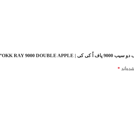
OKK RAY 9000 DO”
ده‌اند
*