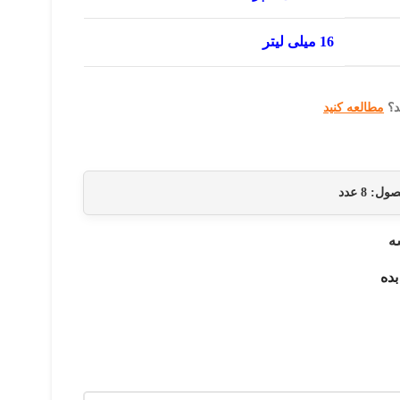
16 میلی لیتر
د؟
مطالعه کنید
حصول:
8
عدد
ه
بده