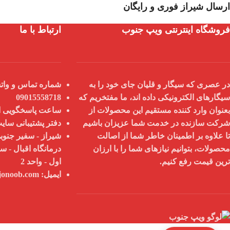
ارسال شیراز فوری و رایگان
فروشگاه اینترنتی ویپ جنوب
ارتباط با ما
در عصری که سیگار و قلیان جای خود را به
شماره تماس و واتس
سیگارهای الکترونیکی داده اند، ما مفتخریم که
09015558718
بعنوان
وارد کننده مستقیم
این محصولات از
ساعت پاسخگویی از 9 صبح تا 8
شرکت سازنده در خدمت شما عزیزان باشیم
دفتر پشتیبانی سای
تا علاوه بر اطمینان خاطر شما از
اصالت
شیراز - سفیر جنوبی
محصولات
، بتوانیم نیازهای شما را با
ارزان
درمانگاه اقبال - س
ترین قیمت
رفع کنیم.
اول - واحد 2
ایمیل:
info@vapejonoob.com