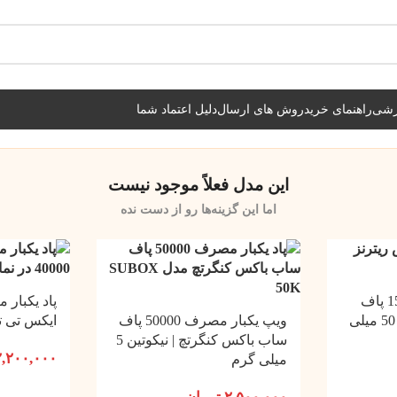
شیراز فوری و مابقی شهرها با پست و تیپاکس
زشی
راهنمای خرید
روش های ارسال
دلیل اعتماد شما
این مدل فعلاً موجود نیست
اما این گزینه‌ها رو از دست نده
پاد یکبار مصرف 15000 پاف
پالس ریترنز | نیکوتین 50 میلی
ویپ یکبار مصرف 50000 پاف
ایکس تی تسل
ساب باکس کنگرتچ | نیکوتین 5
۲,۲۰۰,۰۰۰
میلی گرم