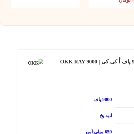
تومان
پاد یکبار مصرف انبه یخ 9000 پاف اُ کی کی | OKK RAY 9000
9000 پاف
انبه یخ
650 میلی آمپر