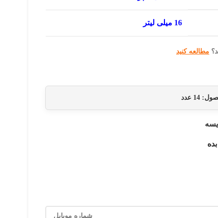
16 میلی لیتر
د؟
مطالعه کنید
حصول:
14
عدد
یسه
بده