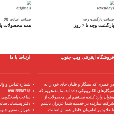
ضمانت بازگشت وجه
ضمانت اصالت کالا
بازگشت وجه تا 7 روز
همه محصولات با 
فروشگاه اینترنتی ویپ جنوب
ارتباط با ما
در عصری که سیگار و قلیان جای خود را به
شماره تماس و واتس
سیگارهای الکترونیکی داده اند، ما مفتخریم که
09015558718
بعنوان
وارد کننده مستقیم
این محصولات از
ساعت پاسخگویی از 9 صبح تا 8
شرکت سازنده در خدمت شما عزیزان باشیم
دفتر پشتیبانی سای
تا علاوه بر اطمینان خاطر شما از
اصالت
شیراز - سفیر جنوبی