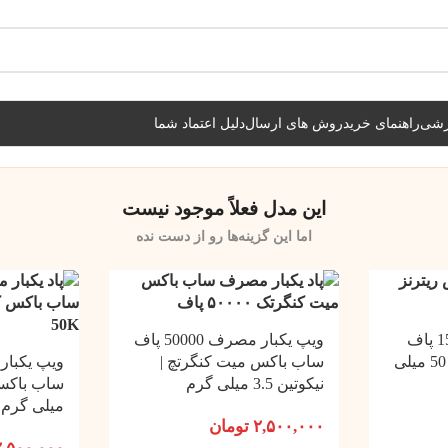
شیراز فوری و مابقی شهرها با پست و تیپاکس
زشی
راهنمای خرید
روش های ارسال
دلیل اعتماد شما
این مدل فعلاً موجود نیست
اما این گزینه‌ها رو از دست نده
پاد یکبار مصرف 15000 پاف
ویپ یکبار مصرف 50000 پاف
پالس ریترنز | نیکوتین 50 میلی
ساب باکس میت کنگرتچ |
نیکوتین 3.5 میلی گرم
میلی گرم
۲,۵۰۰,۰۰۰
تومان