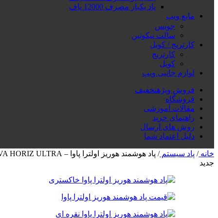
پاد یکبار مصرف 12000 پاف
مایع ویپ
جویس
سالت نیکوتین
کارتریج / کویل
کارتریج
کویل
لوازم جانبی ویپ
فروش ویژه
تخفیف
فروشگاه
مقالات آموزشی
راهنمای خرید
روش های ارسال
دلیل اعتماد شما
خانه
/
پاد سیستم
/
پاد هوشمند هوریز اولترا پاوا – PAVA HORIZ ULTRA
جدید